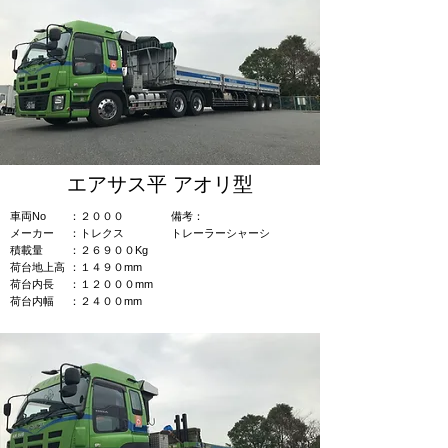
エアサス平 アオリ型
車両No
：２０００
​備考：​
​メーカー
：トレクス
トレーラーシャーシ
積載量
：２６９００Kg
荷台地上高
：１４９０mm
荷台内長
：１２０００mm
荷台内幅
：２４００mm