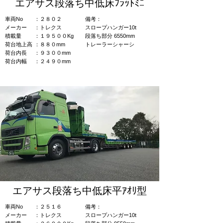
エアサス段落ち中低床ﾌﾗｯﾄﾐﾆ
車両No
：２８０２
​備考：​
​メーカー
：トレクス
​スロープハンガー10t​
積載量
：１９５００Kg
​段落ち部分 6550mm
荷台地上高
：８８０mm
トレーラーシャーシ
荷台内長
：９３００mm
荷台内幅
：２４９０mm
エアサス段落ち中低床平ｱｵﾘ型
車両No
：２５１６
​備考：​
​メーカー
​：トレクス
​スロープハンガー10t