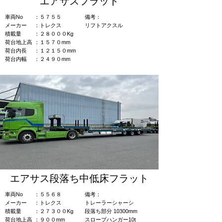
エアサスフラット
車両No
：５７５５
​備考：​
​メーカー
​：トレクス
​​リフトアクスル
積載量
：２８０００Kg
荷台地上高
：１５７０mm
荷台内長
：１２１５０mm
荷台内幅
：２４９０mm
エアサス段落ち中低床フラット
車両No
：５５６８
​備考：​
​メーカー
​：トレクス
​​トレーラーシャーシ
積載量
：２７３００Kg
​段落ち部分 10300mm
荷台地上高
：９００mm
​スロープハンガー10t