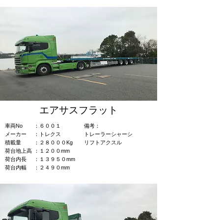
エアサスフラット
車両No
：６００１
​備考：​
​メーカー
​：トレクス
トレーラーシャーシ
積載量
：２８０００Kg
​リフトアクスル
荷台地上高
：１２００mm
荷台内長
：１３９５０mm
荷台内幅
：２４９０mm