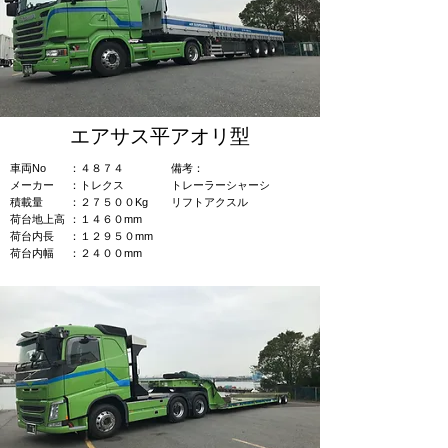
エアサス平アオリ型
車両No
：４８７４
​備考：​
​メーカー
​：トレクス
トレーラーシャーシ
積載量
：２７５００Kg
​リフトアクスル
荷台地上高
：１４６０mm
荷台内長
：１２９５０mm
荷台内幅
：２４００mm