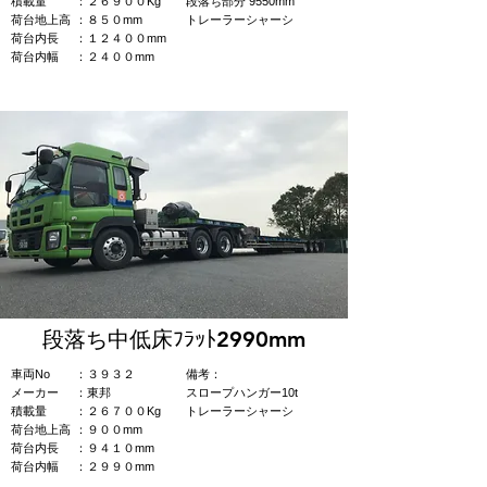
積載量
：２６９００Kg
​段落ち部分 9550mm
荷台地上高
：８５０mm
トレーラーシャーシ​
荷台内長
：１２４００mm
荷台内幅
：２４００mm
段落ち中低床ﾌﾗｯﾄ2990mm
車両No
：３９３２
​備考：​
​メーカー
：東邦
​スロープハンガー10t​
積載量
：２６７００Kg
トレーラーシャーシ
荷台地上高
：９００mm
荷台内長
：９４１０mm
荷台内幅
：２９９０mm