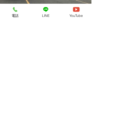
中落ち低床16輪
電話
LINE
YouTube
車両No
：７７７７
​備考：​
​メーカー
​：トレクス
トレーラーシャーシ
積載量
：３６３００Kg
​スロープハンガー
荷台地上高
：５５０mm
荷台内長
：６５００mm
荷台内幅
：２９９０mm
エアサス中落ち低床16輪
車両No
：７７７７
​備考：​