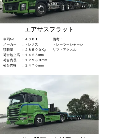
エアサスフラット
車両No
：４００１
​備考：​​
​メーカー
：トレクス
トレーラーシャーシ
積載量
：２８５００Kg
​リフトアクスル
荷台地上高
：１４２５mm
荷台内長
：１２９８０mm
荷台内幅
：２４７０mm