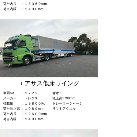
荷台内長
：１３３６０mm
荷台内幅
：２４９０mm
エアサス低床ウイング
車両No
：２２２２
​備考：​
​メーカー
​：トレクス
​地上高3790mm​​
積載量
：１９８００Kg
​トレーラーシャーシ
荷台地上高
：１０８０mm
​​リフトアクスル
荷台内長
：１２６００mm
荷台内幅
：２４００mm